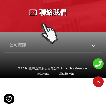
無縫不鏽鋼管(TUBE)
聯絡我們
有縫不鏽鋼管(構造管)
有縫不鏽鋼管(配管)
不鏽鋼方管
各種不鏽鋼異形管
公司資訊
711004
台南市
歸仁區
中正北路一段525巷17號
© 2026
隆鳴企業股份有限公司
All Rights Reserved.
06-3302666
網站地圖
隱私權政策
06-3302667
info@lungming.com.tw