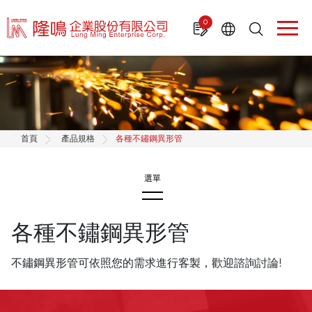
Cookie管理面板
0
首頁
產品規格
各種不鏽鋼異形管
各種不鏽鋼異形管
產品規格
有(無)縫不鏽鋼精抽管
不鏽鋼異形管可依照您的需求進行客製，歡迎諮詢討論!
無縫不鏽鋼管(PIPE)